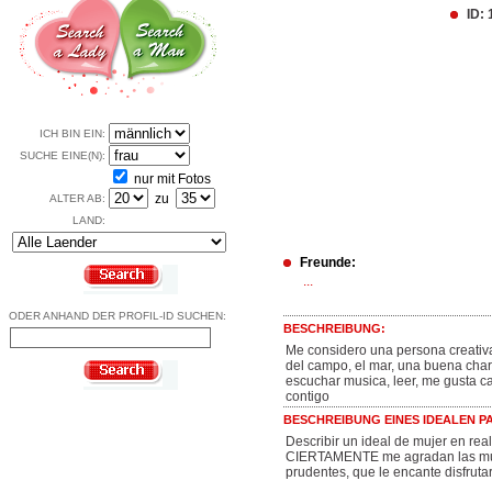
ID:
ICH BIN EIN:
SUCHE EINE(N):
nur mit Fotos
zu
ALTER AB:
LAND:
Freunde:
...
ODER ANHAND DER PROFIL-ID SUCHEN:
BESCHREIBUNG:
Me considero una persona creativa
del campo, el mar, una buena charla
escuchar musica, leer, me gusta c
contigo
BESCHREIBUNG EINES IDEALEN PA
Describir un ideal de mujer en rea
CIERTAMENTE me agradan las mujer
prudentes, que le encante disfruta