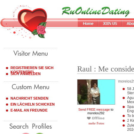
Raul : Me conside
REGISTRIEREN SIE SICH
KOSTENFREI
SICH ANMELDEN
morelos2
58 J
Ste
Agu
NACHRICHT SENDEN
Mex
EIN LÄCHELN SCHICKEN
Span
Send FREE message
to
E-MAIL AN FREUNDE
Eng
morelos292
To 
2 Ki
mehr Fotos
Zule
202