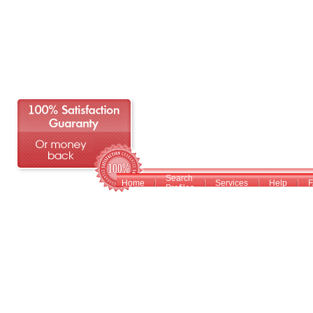
Search
Home
Services
Help
Profiles